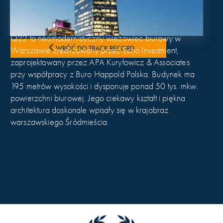
Q22 to neomodernistyczny wieżowiec biurowy w
WRÓĆ DO TRACK RECORD
Warszawie zrealizowany przez Echo Investment,
zaprojektowany przez APA Kuryłowicz & Associates
przy współpracy z Buro Happold Polska. Budynek ma
195 metrów wysokości i dysponuje ponad 50 tys. mkw.
powierzchni biurowej. Jego ciekawy kształt i piękna
architektura doskonale wpisały się w krajobraz
warszawskiego Śródmieścia.