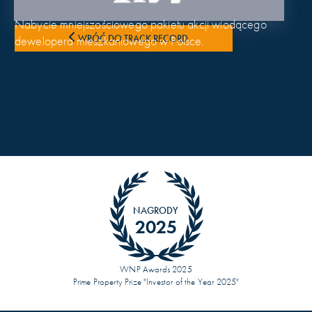
Nabycie mniejszościowego pakietu akcji wiodącego
WRÓĆ DO TRACK RECORD
dewelopera mieszkaniowego w Polsce.
NAGRODY
2025
WNP Awards 2025
Prime Property Prize "Investor of the Year 2025"