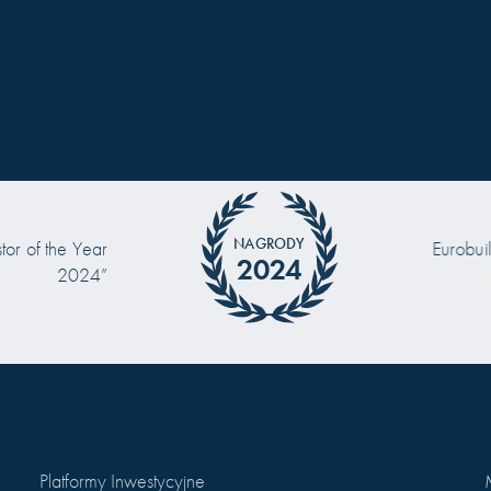
NAGRODY
 of the Year
Eurobuild "
2024
2024”
Platformy Inwestycyjne