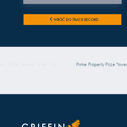
WRÓĆ DO TRACK RECORD
 Prize "Investor of the Year
Prime Property Prize "Investor