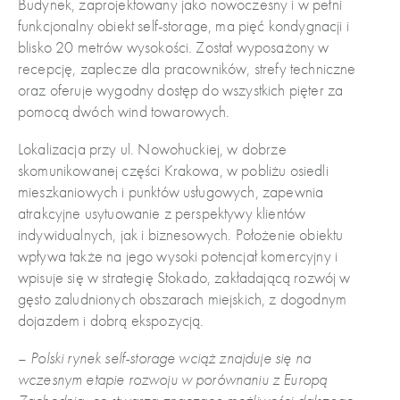
Budynek, zaprojektowany jako nowoczesny i w pełni
funkcjonalny obiekt self-storage, ma pięć kondygnacji i
blisko 20 metrów wysokości. Został wyposażony w
recepcję, zaplecze dla pracowników, strefy techniczne
oraz oferuje wygodny dostęp do wszystkich pięter za
pomocą dwóch wind towarowych.
Lokalizacja przy ul. Nowohuckiej, w dobrze
skomunikowanej części Krakowa, w pobliżu osiedli
mieszkaniowych i punktów usługowych, zapewnia
atrakcyjne usytuowanie z perspektywy klientów
indywidualnych, jak i biznesowych. Położenie obiektu
wpływa także na jego wysoki potencjał komercyjny i
wpisuje się w strategię Stokado, zakładającą rozwój w
gęsto zaludnionych obszarach miejskich, z dogodnym
dojazdem i dobrą ekspozycją.
–
Polski rynek self-storage wciąż znajduje się na
wczesnym etapie rozwoju w porównaniu z Europą