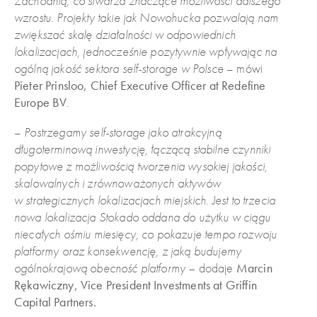
Zachodnią, co stwarza znaczące możliwości dalszego
wzrostu. Projekty takie jak Nowohucka pozwalają nam
zwiększać skalę działalności w odpowiednich
lokalizacjach, jednocześnie pozytywnie wpływając na
ogólną jakość sektora self-storage w Polsce
– mówi
Pieter Prinsloo, Chief Executive Officer at Redefine
Europe BV
.
–
Postrzegamy self-storage jako atrakcyjną
długoterminową inwestycję, łączącą stabilne czynniki
popytowe z możliwością tworzenia wysokiej jakości,
skalowalnych i zrównoważonych aktywów
w strategicznych lokalizacjach miejskich. Jest to trzecia
nowa lokalizacja Stokado oddana do użytku w ciągu
niecałych ośmiu miesięcy, co pokazuje tempo rozwoju
platformy oraz konsekwencję, z jaką budujemy
ogólnokrajową obecność platformy –
dodaje
Marcin
Rękawiczny, Vice President Investments at Griffin
Capital Partners.