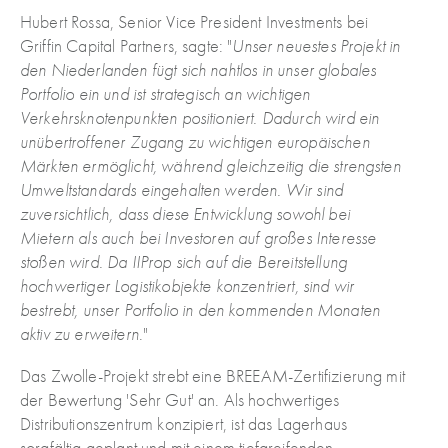
Hubert Rossa, Senior Vice President Investments bei
Griffin Capital Partners, sagte: "
Unser neuestes Projekt in
den Niederlanden fügt sich nahtlos in unser globales
Portfolio ein und ist strategisch an wichtigen
Verkehrsknotenpunkten positioniert. Dadurch wird ein
unübertroffener Zugang zu wichtigen europäischen
Märkten ermöglicht, während gleichzeitig die strengsten
Umweltstandards eingehalten werden. Wir sind
zuversichtlich, dass diese Entwicklung sowohl bei
Mietern als auch bei Investoren auf großes Interesse
stoßen wird. Da IIProp sich auf die Bereitstellung
hochwertiger Logistikobjekte konzentriert, sind wir
bestrebt, unser Portfolio in den kommenden Monaten
aktiv zu erweitern
."
Das Zwolle-Projekt strebt eine BREEAM-Zertifizierung mit
der Bewertung 'Sehr Gut' an. Als hochwertiges
Distributionszentrum konzipiert, ist das Lagerhaus
sorgfältig geplant und mit einem tiefgreifenden